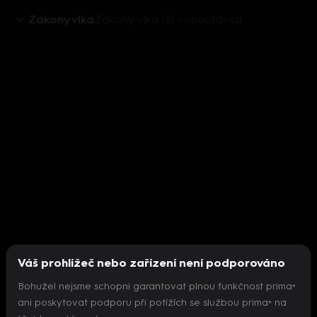
Zákony vlka
Zákony vlka (4) - upoutávka
Váš prohlížeč nebo zařízení není podporováno
Bohužel nejsme schopni garantovat plnou funkčnost prima+
ani poskytovat podporu při potížích se službou prima+ na
Nepodařilo se inicializovat přehrávač