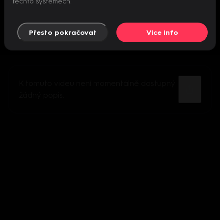
těchto systémech.
Přesto pokračovat
Více info
K tomuto videu není momentálně dostupný
žádný popis.