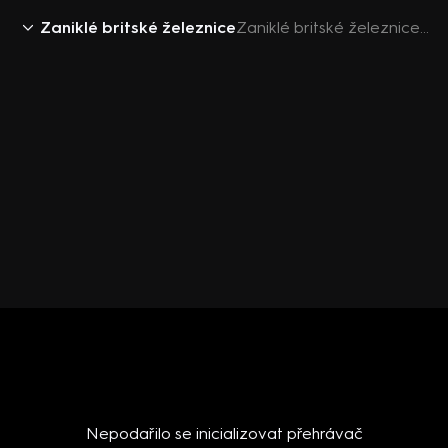
Zaniklé britské železnice
Zaniklé britské železnice III (5) - upoutávka
Nepodařilo se inicializovat přehrávač