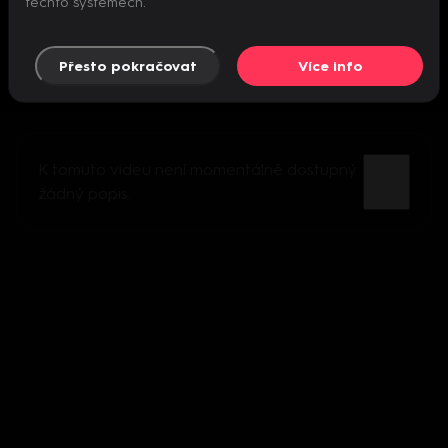
těchto systémech.
Přesto pokračovat
Více info
K tomuto videu není momentálně dostupný
žádný popis.