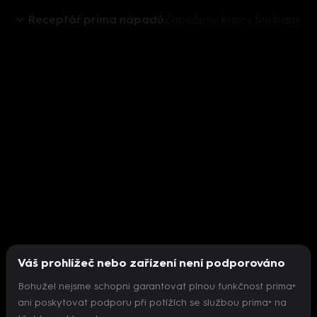
Receptář prima nápadů
Zapečený kapr s houbami
Váš prohlížeč nebo zařízení není podporováno
Bohužel nejsme schopni garantovat plnou funkčnost prima+
ani poskytovat podporu při potížích se službou prima+ na
Nepodařilo se inicializovat přehrávač