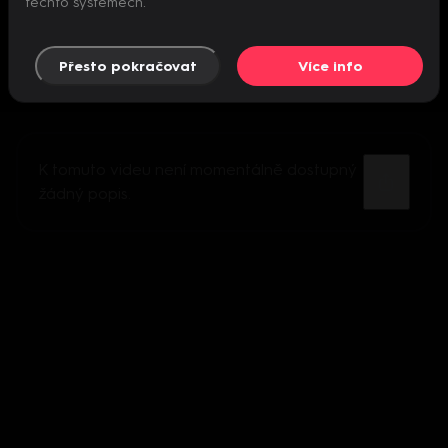
těchto systémech.
Přesto pokračovat
Více info
K tomuto videu není momentálně dostupný
žádný popis.