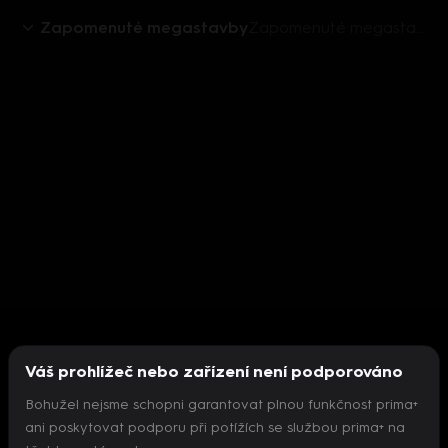
Zapomenuté megastavby
Zapomenuté megastavby (13) - Upoutávka HbbTV
Váš prohlížeč nebo zařízení není podporováno
Bohužel nejsme schopni garantovat plnou funkčnost prima+
ani poskytovat podporu při potížích se službou prima+ na
Nepodařilo se inicializovat přehrávač