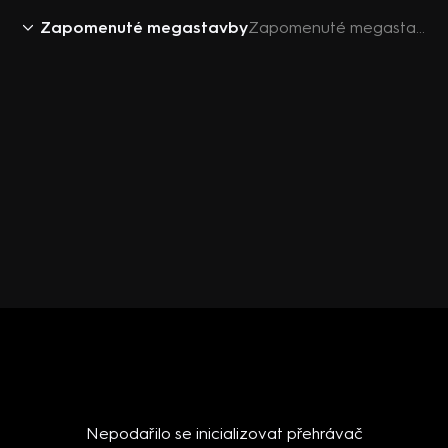
Zapomenuté megastavby
Zapomenuté megastavby (6) - Upoutávka HbbTV
Nepodařilo se inicializovat přehrávač