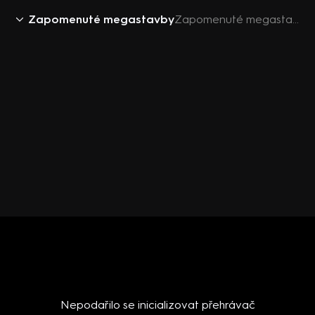
Zapomenuté megastavby
Zapomenuté megastavby III (3) - Upoutávka HbbTV
Nepodařilo se inicializovat přehrávač