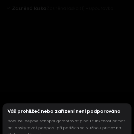
Zasněná láska
Zasněná láska (1) - upoutávka
Váš prohlížeč nebo zařízení není podporováno
Bohužel nejsme schopni garantovat plnou funkčnost prima+
ani poskytovat podporu při potížích se službou prima+ na
Nepodařilo se inicializovat přehrávač