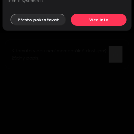
těchto systémech.
Přesto pokračovat
Více info
K tomuto videu není momentálně dostupný
žádný popis.