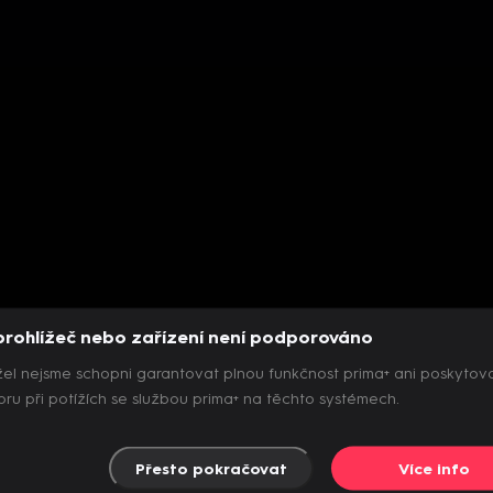
prohlížeč nebo zařízení není podporováno
el nejsme schopni garantovat plnou funkčnost prima+ ani poskytov
ru při potížích se službou prima+ na těchto systémech.
Přesto pokračovat
Více info