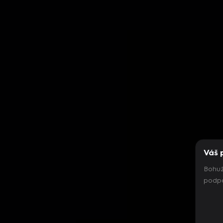
Váš 
Bohuž
podpo