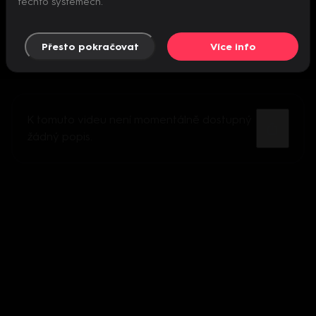
těchto systémech.
Přesto pokračovat
Více info
K tomuto videu není momentálně dostupný
žádný popis.