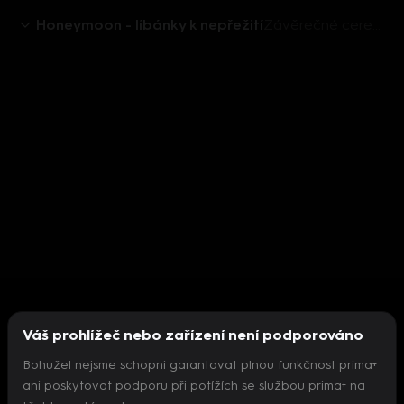
Honeymoon - líbánky k nepřežití
Závěrečné ceremoniály lásky - Honeymoon – líbánky k nepřežití
Váš prohlížeč nebo zařízení není podporováno
Bohužel nejsme schopni garantovat plnou funkčnost prima+
ani poskytovat podporu při potížích se službou prima+ na
Nepodařilo se inicializovat přehrávač