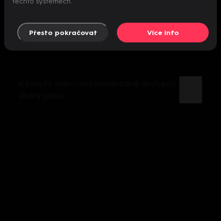
těchto systémech.
Přesto pokračovat
Více info
K tomuto videu není momentálně dostupný
žádný popis.