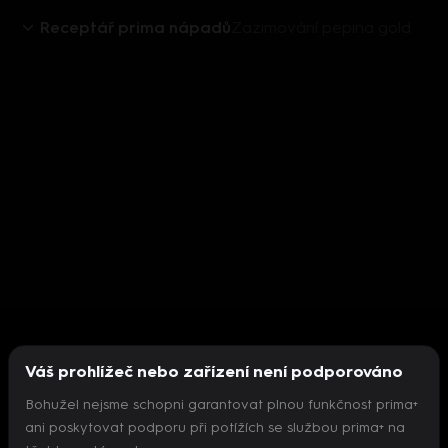
Receptář prima nápadů
Zazimování pepina gold
Váš prohlížeč nebo zařízení není podporováno
Bohužel nejsme schopni garantovat plnou funkčnost prima+
ani poskytovat podporu při potížích se službou prima+ na
Nepodařilo se inicializovat přehrávač