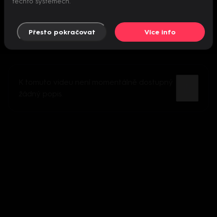
těchto systémech.
Přesto pokračovat
Více info
K tomuto videu není momentálně dostupný
žádný popis.