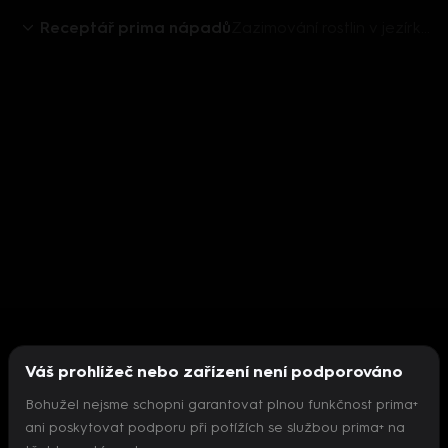
Receptář prima nápadů
Zazimování rostlin v jezírkách
Váš prohlížeč nebo zařízení není podporováno
Bohužel nejsme schopni garantovat plnou funkčnost prima+
ani poskytovat podporu při potížích se službou prima+ na
Nepodařilo se inicializovat přehrávač