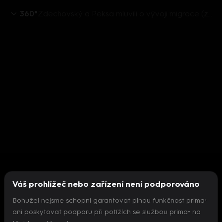
360°
Zdechovský a Peksa mluvili o vývoji migrace (zdroj: CNN Prima NEWS)
Váš prohlížeč nebo zařízení není podporováno
Bohužel nejsme schopni garantovat plnou funkčnost prima+
ani poskytovat podporu při potížích se službou prima+ na
Nepodařilo se inicializovat přehrávač