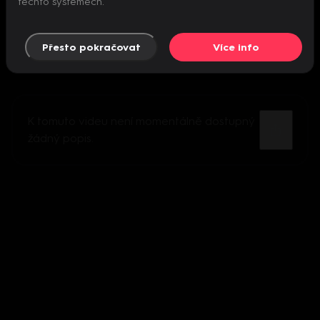
těchto systémech.
Přesto pokračovat
Více info
K tomuto videu není momentálně dostupný
žádný popis.