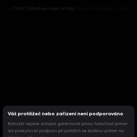
TGM: Talkshow Geni a Míši
Zdeněk Pohlreich - rozhovor
Váš prohlížeč nebo zařízení není podporováno
Bohužel nejsme schopni garantovat plnou funkčnost prima+
ani poskytovat podporu při potížích se službou prima+ na
Nepodařilo se inicializovat přehrávač