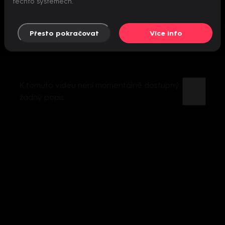
těchto systémech.
Přesto pokračovat
Více info
K tomuto videu není momentálně dostupný
žádný popis.