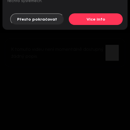
těchto systémech.
Přesto pokračovat
Více info
K tomuto videu není momentálně dostupný
žádný popis.