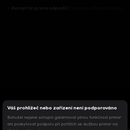
Receptář prima nápadů
Zdobení květináčů lazurovacími barvami
Váš prohlížeč nebo zařízení není podporováno
Bohužel nejsme schopni garantovat plnou funkčnost prima+
ani poskytovat podporu při potížích se službou prima+ na
Nepodařilo se inicializovat přehrávač