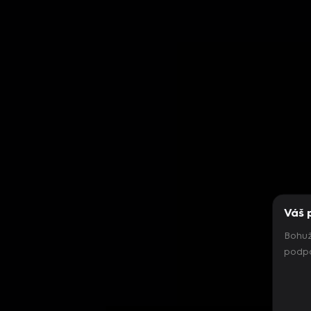
Váš 
Bohuž
podpo