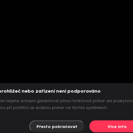
prohlížeč nebo zařízení není podporováno
el nejsme schopni garantovat plnou funkčnost prima+ ani poskytov
ru při potížích se službou prima+ na těchto systémech.
Přesto pokračovat
Více info