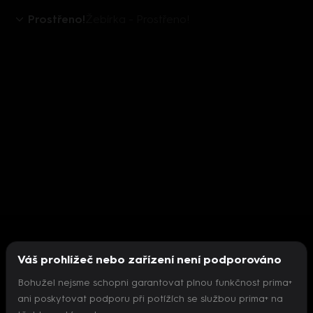
Prostřeno!
Žebírka - Prostřeno!
Váš prohlížeč nebo zařízení není podporováno
Bohužel nejsme schopni garantovat plnou funkčnost prima+
ani poskytovat podporu při potížích se službou prima+ na
Nepodařilo se inicializovat přehrávač