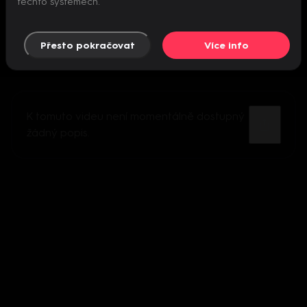
těchto systémech.
Přesto pokračovat
Více info
K tomuto videu není momentálně dostupný
žádný popis.