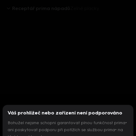
Receptář prima nápadů
Zelné placky
Váš prohlížeč nebo zařízení není podporováno
Bohužel nejsme schopni garantovat plnou funkčnost prima+
ani poskytovat podporu při potížích se službou prima+ na
Nepodařilo se inicializovat přehrávač