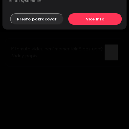
těchto systémech.
Přesto pokračovat
Více info
K tomuto videu není momentálně dostupný
žádný popis.