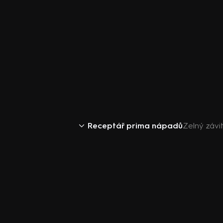
Receptář prima nápadů
Zelný záv