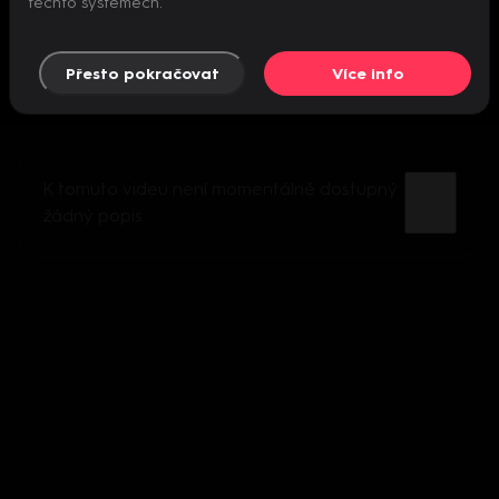
těchto systémech.
Přesto pokračovat
Více info
K tomuto videu není momentálně dostupný
žádný popis.