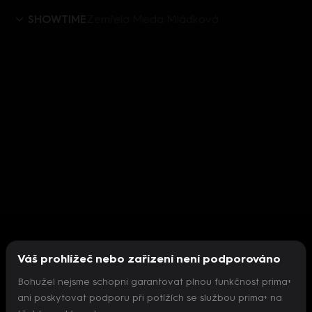
SHOWTIME
Zemřela Meda Mládková
Váš prohlížeč nebo zařízení není podporováno
Bohužel nejsme schopni garantovat plnou funkčnost prima+
ani poskytovat podporu při potížích se službou prima+ na
Nepodařilo se inicializovat přehrávač