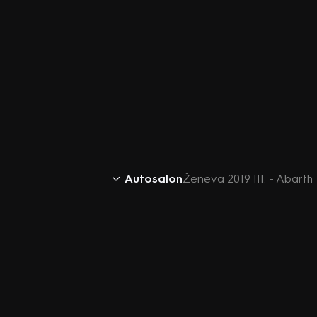
Autosalon
Ženeva 2019 III. - Abarth