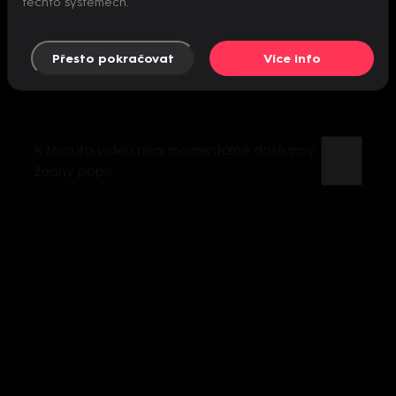
těchto systémech.
Přesto pokračovat
Více info
K tomuto videu není momentálně dostupný
žádný popis.