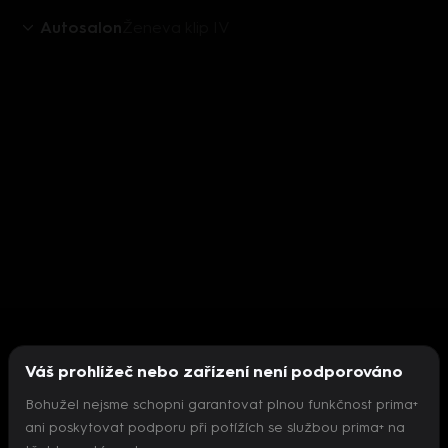
Autosalon
Ženeva klip IV
Váš prohlížeč nebo zařízení není podporováno
Bohužel nejsme schopni garantovat plnou funkčnost prima+
ani poskytovat podporu při potížích se službou prima+ na
Nepodařilo se inicializovat přehrávač