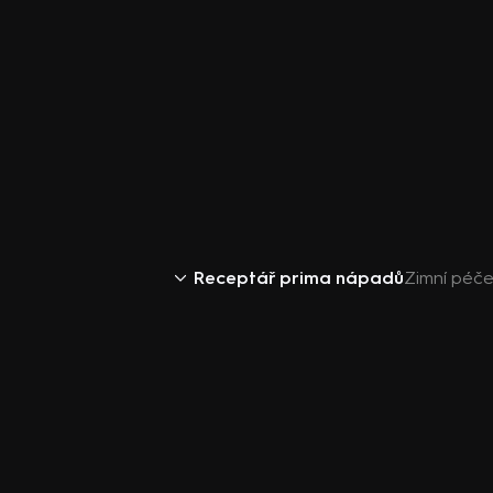
Receptář prima nápadů
Zimní péče