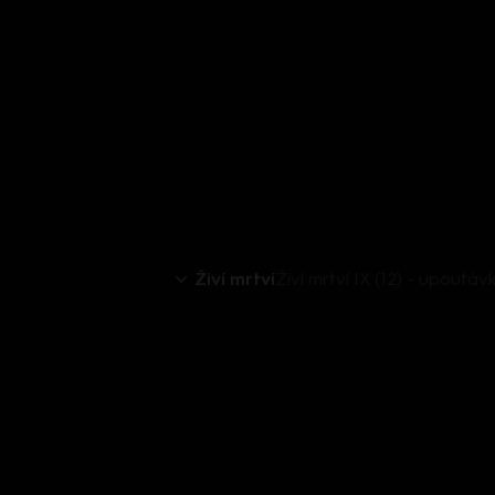
Živí mrtví
Živí mrtví IX (12) - upoutáv