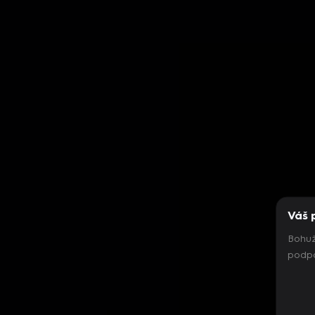
Váš 
Bohuž
podpo