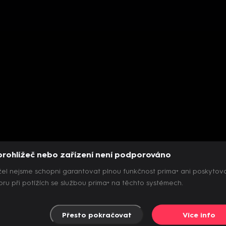
prohlížeč nebo zařízení není podporováno
el nejsme schopni garantovat plnou funkčnost prima+ ani poskytov
ru při potížích se službou prima+ na těchto systémech.
Přesto pokračovat
Více info