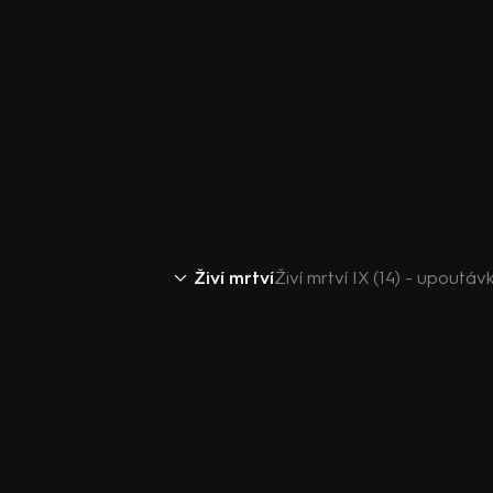
Živí mrtví
Živí mrtví IX (14) - upoutáv