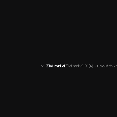
Živí mrtví
Živí mrtví IX (4) - upoutávk