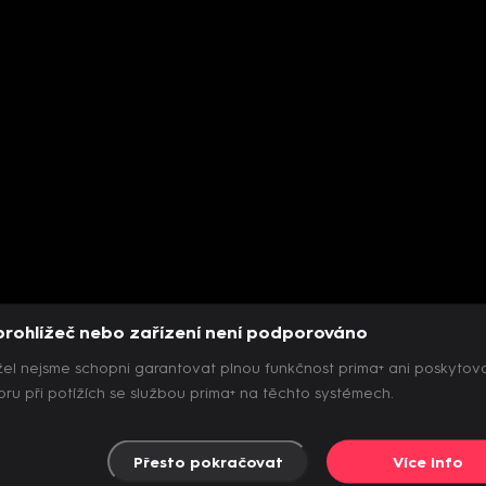
prohlížeč nebo zařízení není podporováno
el nejsme schopni garantovat plnou funkčnost prima+ ani poskytov
ru při potížích se službou prima+ na těchto systémech.
Přesto pokračovat
Více info