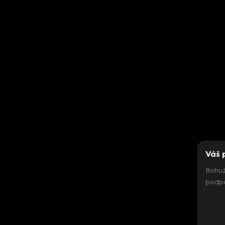
Váš 
Bohuž
podpo