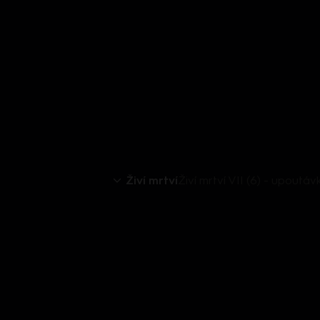
Živí mrtví
Živí mrtví VII (6) - upoutáv