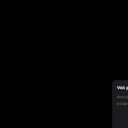
Váš 
Bohuž
podpo