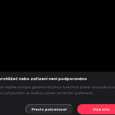
prohlížeč nebo zařízení není podporováno
el nejsme schopni garantovat plnou funkčnost prima+ ani poskytov
ru při potížích se službou prima+ na těchto systémech.
Přesto pokračovat
Více info