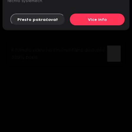
těchto systémech.
Přesto pokračovat
Více info
K tomuto videu není momentálně dostupný
žádný popis.