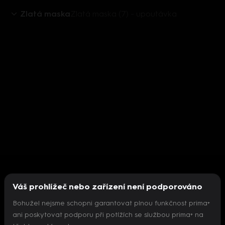
Zlatá maska
Zlatá maska (7) - upoutávka
Váš prohlížeč nebo zařízení není podporováno
Bohužel nejsme schopni garantovat plnou funkčnost prima+
ani poskytovat podporu při potížích se službou prima+ na
Nepodařilo se inicializovat přehrávač