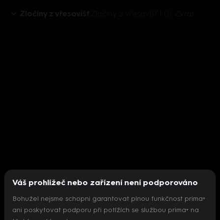
Zločiny z vřesovišť
Zločiny z vřesovišť I (1): Zvrat
Váš prohlížeč nebo zařízení není podporováno
Bohužel nejsme schopni garantovat plnou funkčnost prima+
ani poskytovat podporu při potížích se službou prima+ na
Nepodařilo se inicializovat přehrávač