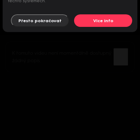
těchto systémech.
Přesto pokračovat
Více info
K tomuto videu není momentálně dostupný
žádný popis.