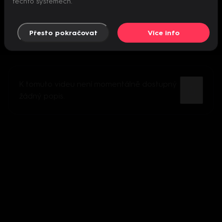
těchto systémech.
Přesto pokračovat
Více info
K tomuto videu není momentálně dostupný
žádný popis.