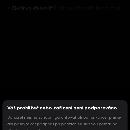
Zločiny z vřesovišť
Zločiny z Vřesovišť: Krevní pouto (1) - upoutávka
Váš prohlížeč nebo zařízení není podporováno
Bohužel nejsme schopni garantovat plnou funkčnost prima+
ani poskytovat podporu při potížích se službou prima+ na
Nepodařilo se inicializovat přehrávač