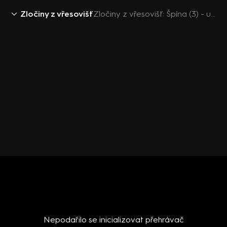
Zločiny z vřesovišť
Zločiny z vřesovišť: Špína (3) - upoutávka
Nepodařilo se inicializovat přehrávač