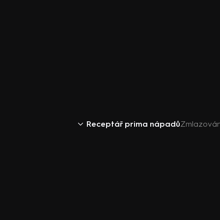
Receptář prima nápadů
Zmlazován