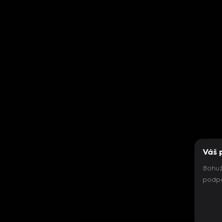
Váš 
Bohuž
podpo