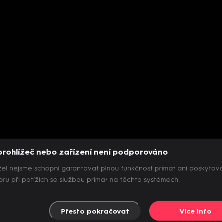
prohlížeč nebo zařízení není podporováno
el nejsme schopni garantovat plnou funkčnost prima+ ani poskytov
ru při potížích se službou prima+ na těchto systémech.
Přesto pokračovat
Více info