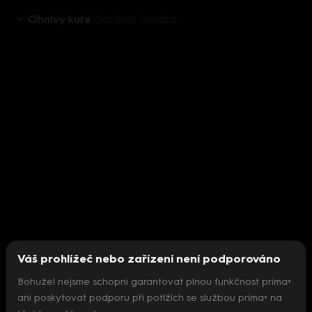
Ohnivý kuře
Zraněná Renáta
Váš prohlížeč nebo zařízení není podporováno
Bohužel nejsme schopni garantovat plnou funkčnost prima+
ani poskytovat podporu při potížích se službou prima+ na
Nepodařilo se inicializovat přehrávač