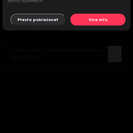
těchto systémech.
Přesto pokračovat
Více info
K tomuto videu není momentálně dostupný
žádný popis.