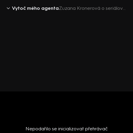
Vytoč mého agenta
Zuzana Kronerová o seriálové Yvettě a domácím mazlíčkovi (1)
Nepodařilo se inicializovat přehrávač