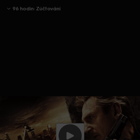
96 hodin: Zúčtování
Aktuálně je přehráváno příliš mnoho videí současně.
Pokud chcete pokračovat v přehrávání na tomto
zařízení, ukončete přehrávání na jiných zařízeních.
Více o limitu změn zařízení