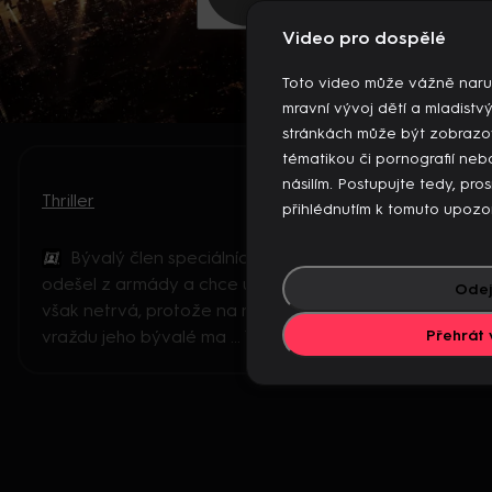
Video pro dospělé
Toto video může vážně naru
mravní vývoj dětí a mladistv
stránkách může být zobrazo
tématikou či pornografií n
násilím. Postupujte tedy, pro
Thriller
přihlédnutím k tomuto upozo
Bývalý člen speciálních jednotek Bryan Mills
odešel z armády a chce už žít v klidu. Dlouho to
Odej
však netrvá, protože na něj chce někdo hodit
Přehrát 
vraždu jeho bývalé ma ...
Více