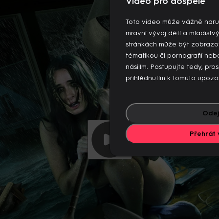
Video pro dospělé
 videí současně. Pokud chcete pokračovat v přehrávání na to
jiných zařízeních.
Toto video může vážně naru
Více o limitu změn zařízení
mravní vývoj dětí a mladistv
stránkách může být zobrazo
tématikou či pornografií n
násilím. Postupujte tedy, pro
přihlédnutím k tomuto upozo
Odej
Přehrát 