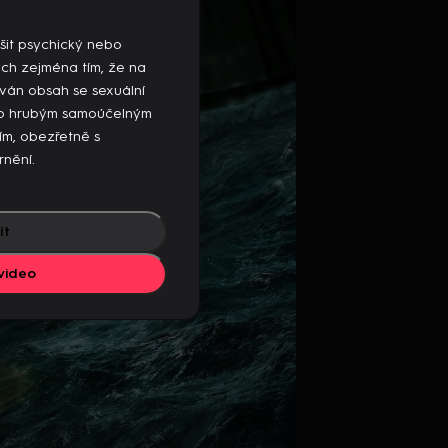
mto zařízení, ukončete přehrávání na
šit psychický nebo
ých zejména tím, že na
ván obsah se sexuální
ebo hrubým samoúčelným
sím, obezřetně s
rnění.
ít
video