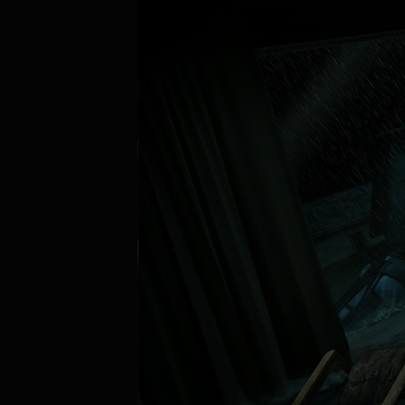
Aktuálně je přehráváno příliš mnoho