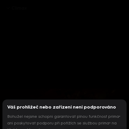
Climax
Aktuálně je přehráváno příliš mnoho videí současně.
Pokud chcete pokračovat v přehrávání na tomto
zařízení, ukončete přehrávání na jiných zařízeních.
Váš prohlížeč nebo zařízení není podporováno
Více o limitu změn zařízení
Bohužel nejsme schopni garantovat plnou funkčnost prima+
ani poskytovat podporu při potížích se službou prima+ na