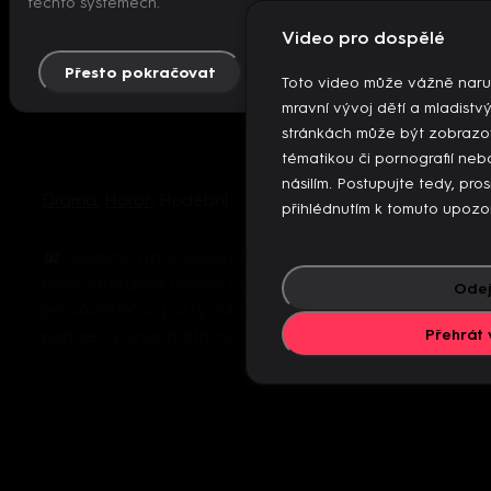
těchto systémech.
Video pro dospělé
Přesto pokračovat
Více info
Toto video může vážně naru
mravní vývoj dětí a mladistv
stránkách může být zobrazo
tématikou či pornografií n
násilím. Postupujte tedy, pro
Drama
,
Horor
,
Hudební
přihlédnutím k tomuto upozo
Skupině francouzských tanečníků a tanečnic
končí intenzivní trénink na turné v USA a zbývá už
Odej
jen závěrečná party. Alkohol teče proudem a
Přehrát 
panuje uvolněná atmosf ...
Více