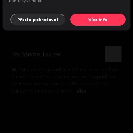
těchto systémech.
Přesto pokračovat
Více info
Dobrodružný
,
Rodinný
Psí tulák Gump stále hledá lásku a opravdový
domov. Po odchodu svého milovaného parťáka
Bédi Kozí Bradky skončí u Oříška a touží najít
duhový most, aby znovu uv ...
Více