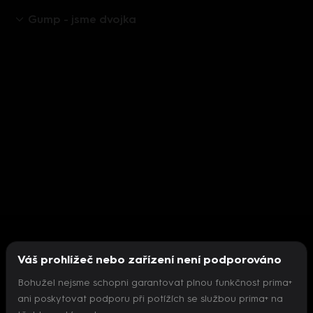
Gump - jsme dvojka
Váš prohlížeč nebo zařízení není podporováno
Bohužel nejsme schopni garantovat plnou funkčnost prima+
ani poskytovat podporu při potížích se službou prima+ na
Nepodařilo se inicializovat přehrávač