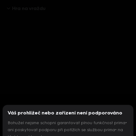
Hra na vraždu
Váš prohlížeč nebo zařízení není podporováno
Bohužel nejsme schopni garantovat plnou funkčnost prima+
ani poskytovat podporu při potížích se službou prima+ na
Nepodařilo se inicializovat přehrávač