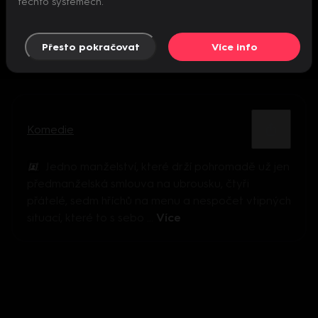
těchto systémech.
Přesto pokračovat
Více info
Komedie
Jedno manželství, které drží pohromadě už jen
předmanželská smlouva na ubrousku, čtyři
přátelé, sedm hříchů na menu a nespočet vtipných
situací, které to s sebo ...
Více