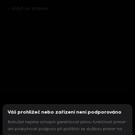
Když se zhasne
Váš prohlížeč nebo zařízení není podporováno
Bohužel nejsme schopni garantovat plnou funkčnost prima+
ani poskytovat podporu při potížích se službou prima+ na
Nepodařilo se inicializovat přehrávač