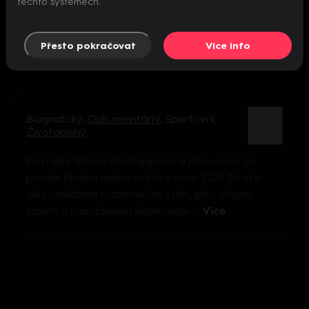
těchto systémech.
Přesto pokračovat
Více info
Biografický
,
Dokumentární
,
Sportovní
,
Životopisný
Poznejte Maxe Verstappena a jeho cestu za
prvním titulem mistra světa v roce 2021. To vše
díky unikátním rozhovorům s ním, jeho otcem
Josem a manažerem Raymonde ...
Více