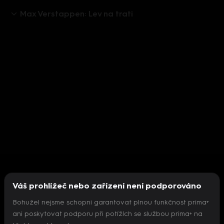
Max Verstappen: Lev na trati
Váš prohlížeč nebo zařízení není podporováno
Bohužel nejsme schopni garantovat plnou funkčnost prima+
ani poskytovat podporu při potížích se službou prima+ na
Nepodařilo se inicializovat přehrávač