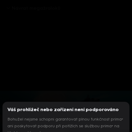
Návrat megažraloků
Aktuálně je přehráváno příliš mnoho videí současně.
Pokud chcete pokračovat v přehrávání na tomto
zařízení, ukončete přehrávání na jiných zařízeních.
Váš prohlížeč nebo zařízení není podporováno
Více o limitu změn zařízení
Bohužel nejsme schopni garantovat plnou funkčnost prima+
ani poskytovat podporu při potížích se službou prima+ na