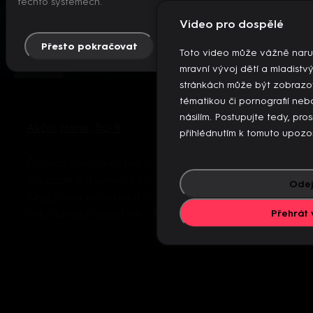
těchto systémech.
Video pro dospělé
Přesto pokračovat
Více info
Toto video může vážně naru
mravní vývoj dětí a mladistv
stránkách může být zobrazo
tématikou či pornografií n
násilím. Postupujte tedy, pro
Akční
,
Horor
,
Sci-fi
přihlédnutím k tomuto upozo
Čínskou vojenskou loď napadl megažralok. Situaci
má zachránit americké vojenské plavidlo USS
Odej
King, která se nachází nedaleko. Posádku tak
čeká bitva s největším ...
Více
Přehrát 