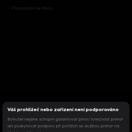
Playmobil ve filmu
Váš prohlížeč nebo zařízení není podporováno
Bohužel nejsme schopni garantovat plnou funkčnost prima+
ani poskytovat podporu při potížích se službou prima+ na
Nepodařilo se inicializovat přehrávač