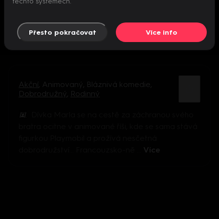
těchto systémech.
Přesto pokračovat
Více info
Akční
,
Animovaný
,
Bláznivá komedie
,
Dobrodružný
,
Rodinný
Dívka Marla se na cestě za záchranou svého
bratra ocitne v animované říši, kde se sama stává
figurkou Playmobil a prožívá nesčetná
dobrodružství… Francouzsko-ně ...
Více