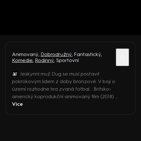
Animovaný
,
Dobrodružný
,
Fantastický
,
Komedie
,
Rodinný
,
Sportovní
Jeskynní muž Dug se musí postavit
pokrokovým lidem z doby bronzové. V boji o
území rozhodne hra zvaná fotbal… Britsko-
americký koprodukční animovaný film (2018) ...
Více