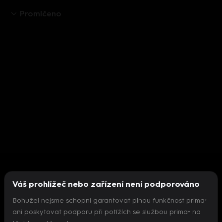
Promlčeno
Váš prohlížeč nebo zařízení není podporováno
Bohužel nejsme schopni garantovat plnou funkčnost prima+
ani poskytovat podporu při potížích se službou prima+ na
Nepodařilo se inicializovat přehrávač