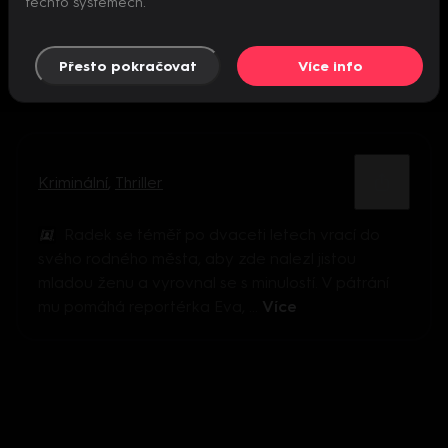
těchto systémech.
Přesto pokračovat
Více info
Kriminální
,
Thriller
Radek se téměř po dvaceti letech vrací do
svého rodného města, aby zde nalezl jistou
mladou ženu a vyrovnal se s minulostí. V pátrání
mu pomáhá reportérka Eva, ...
Více