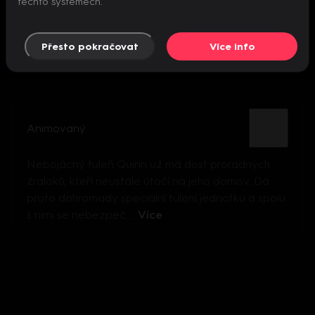
těchto systémech.
Přesto pokračovat
Více info
Animovaný
Nebojácný tuleň Quinn už má dost proradných
žraloků, kteří neustále útočí na jeho domov. Dá
proto dohromady speciální tulení jednotku a spolu
s nimi se nebezpeč ...
Více