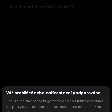
Seal Team: Pár správných tuleňů
Váš prohlížeč nebo zařízení není podporováno
Bohužel nejsme schopni garantovat plnou funkčnost prima+
ani poskytovat podporu při potížích se službou prima+ na
Nepodařilo se inicializovat přehrávač