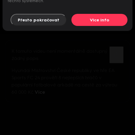
těchto systémech.
Přesto pokračovat
Více info
K tomuto videu není momentálně dostupný
žádný popis.
Hyundai Mistrovství České republiky ve hře EA
Sports FC 24 prověří 8 nejlepších hráčů v
populární fotbalové arkádě na cestě za výhrou
60 000 Kč
Více