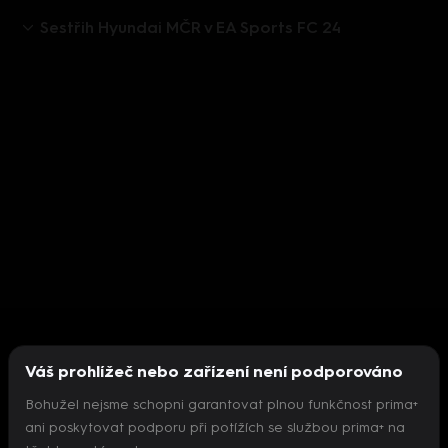
Sestřih Hyundai MČR v EA Sports FC 24
Váš prohlížeč nebo zařízení není podporováno
Bohužel nejsme schopni garantovat plnou funkčnost prima+
ani poskytovat podporu při potížích se službou prima+ na
Nepodařilo se inicializovat přehrávač