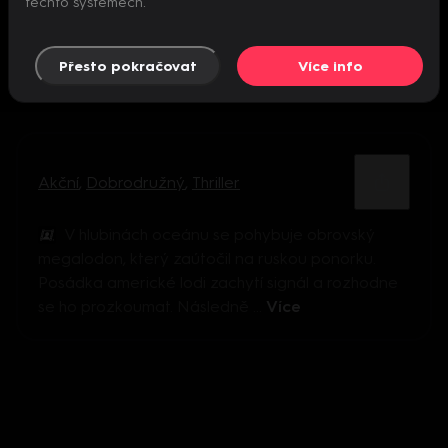
těchto systémech.
Přesto pokračovat
Více info
Akční
,
Dobrodružný
,
Thriller
V hlubinách oceánu se pohybuje obrovský
megalodon, který zaútočil na ruskou ponorku.
Posádka americké lodi zachytí signál a rozhodne
se ho prozkoumat. Následně ...
Více