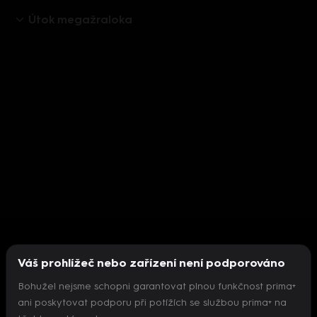
Útok megažraloka
Váš prohlížeč nebo zařízení není podporováno
Bohužel nejsme schopni garantovat plnou funkčnost prima+
ani poskytovat podporu při potížích se službou prima+ na
Nepodařilo se inicializovat přehrávač