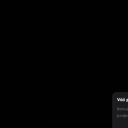
Váš 
Bohuž
podpo