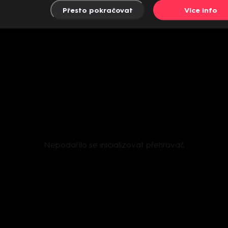
Přesto pokračovat
Více info
Nepodařilo se inicializovat přehrávač